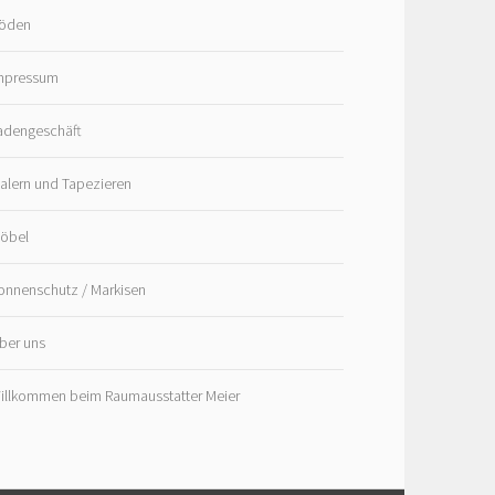
öden
mpressum
adengeschäft
alern und Tapezieren
öbel
onnenschutz / Markisen
ber uns
illkommen beim Raumausstatter Meier