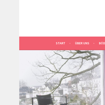
Springe
zum
Inhalt
START
ÜBER UNS
BÖD